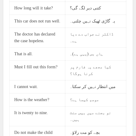
How long will it take?
کتنی دیر لگے گی؟
This car does not run well.
یہ گاڑی ٹھیک نہیں چلتی۔
The doctor has declared
ڈاکٹر نے جواب دے دیا
the case hopeless.
ہے۔
That is all.
ہاں بس (یہی ہے)۔
Must I fill out this form?
کیا مجھے یہ فارم پر
کرنا ہوگا؟
I cannot wait.
میں انتظار نہیں کر سکتا۔
How is the weather?
موسم کیسا ہے؟
It is twenty to nine.
نو بجنے میں بیس منٹ
ہیں۔
Do not make the child
بچے کو مت رلاؤ۔