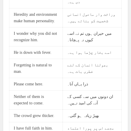
دی ہے۔
Heredity and environment
وراثت وار ماحول انسانی
make human personality.
شخصیت کو بناتے ہیں۔
I wonder why you did not
میں حیران ہوں تم نے اسے
recognize him.
کیوں نہ پہچانا۔
He is down with fever.
اسے بخار چڑھا ہوا ہے۔
Forgetting is natural to
بھولنا انسان کے لئے
man.
فطری بات ہے۔
Please come here.
ذرا یہاں آنا۔
Neither of them is
ان دونوں میں سے کسی کے
expected to come.
آنے کی امید نہیں۔
The crowd grew thicker.
بھیڑ زیادہ ہو گئی۔
I have full faith in him.
مجھے اس پر پورا اعتماد