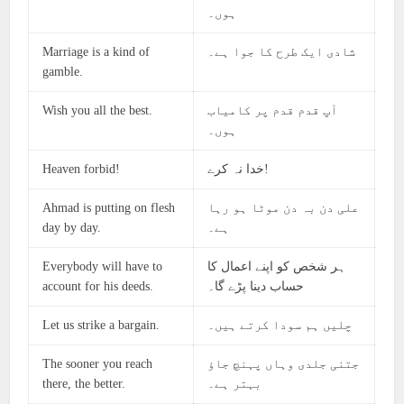
ہوں۔
Marriage is a kind of
شادی ایک طرح کا جوا ہے۔
gamble.
Wish you all the best.
آپ قدم قدم پر کامیاب
ہوں۔
Heaven forbid!
خدا نہ کرے!
Ahmad is putting on flesh
علی دن بہ دن موٹا ہو رہا
day by day.
ہے۔
Everybody will have to
ہر شخص کو اپنے اعمال کا
account for his deeds.
حساب دینا پڑے گا۔
Let us strike a bargain.
چلیں ہم سودا کرتے ہیں۔
The sooner you reach
جتنی جلدی وہاں پہنچ جاؤ
there, the better.
بہتر ہے۔