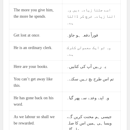
The more you give him,
اسے جتنا زیادہ دیں وہ
the more he spends.
اتنا زیادہ خرچ کر ڈالتا
ہے۔
Get lost at once.
فوراً دفعہ ہو جاؤ۔
He is an ordinary clerk.
وہ تو ایک معمولی کلرک
ہے۔
Here are your books.
یہ رہیں آپ کی کتابیں۔
You can’t get away like
تم اس طرح بچ نہیں سکتے۔
this.
He has gone back on his
وہ اپنے وعدے سے پھر گیا۔
word.
As we labour so shall we
جیسی ہم محنت کریں گے،
be rewarded.
ویسا ہی ہمیں اس کا صلہ
ملے گا۔