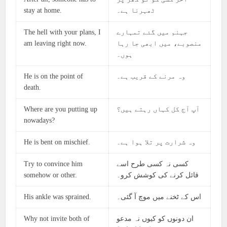
stay at home.
ٹھہرنا ہے۔
The hell with your plans, I
جہنم میں گئے تمہارے
am leaving right now.
منصوبے، میں ابھی جا رہا
ہوں۔
He is on the point of
وہ مرنے کے قریب ہے۔
death.
Where are you putting up
آپ آج کل کہاں رہتے ہیں؟
nowadays?
He is bent on mischief.
وہ شرارت پر تلا ہوا ہے۔
Try to convince him
کسی نہ کسی طرح اسے
somehow or other.
قائل کرنے کی کوشش کرو۔
His ankle was sprained.
اس کے ٹخنے میں موچ آ گئی۔
Why not invite both of
ان دونوں کو کیوں نہ مدعو