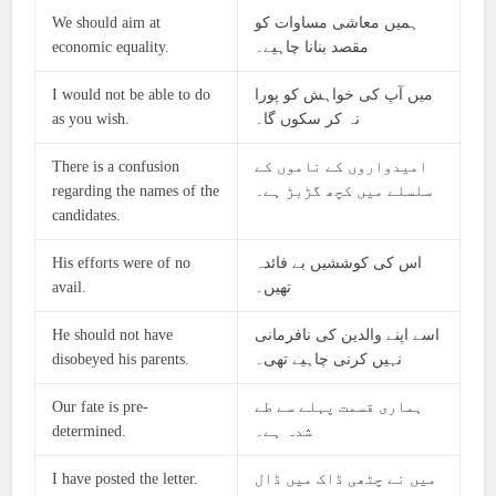
We should aim at
ہمیں معاشی مساوات کو
economic equality.
مقصد بنانا چاہیے۔
I would not be able to do
میں آپ کی خواہش کو پورا
as you wish.
نہ کر سکوں گا۔
There is a confusion
امیدواروں کے ناموں کے
regarding the names of the
سلسلے میں کچھ گڑبڑ ہے۔
candidates.
His efforts were of no
اس کی کوششیں بے فائدہ
avail.
تھیں۔
He should not have
اسے اپنے والدین کی نافرمانی
disobeyed his parents.
نہیں کرنی چاہیے تھی۔
Our fate is pre-
ہماری قسمت پہلے سے طے
determined.
شدہ ہے۔
I have posted the letter.
میں نے چٹھی ڈاک میں ڈال