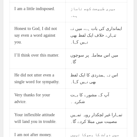
I am a little indisposed.
میری طبیعت کچھ ناساز
ہے۔
Honest to God, I did not
ایمانداری کی بات ہے، میں نے
say even a word against
تنہارے خلاف ایک لفظ بھی
you.
نہیں کہا۔
I’ll think over this matter.
میں اس معاملہ پر سوچوں
گا۔
He did not utter even a
اس نے ہمدردی کا ایک لفظ
single word for sympathy.
بھی نہیں کہا۔
Very thanks for your
آپ کے مشورے کا بہت
advice.
شکریہ۔
Your inflexible attitude
تمہارا غیر لچکدار رویہ تمہیں
will land you in trouble.
مصیبت میں مبتلا کردے گا۔
I am not after money.
میں دولت کا بھوکا نہیں