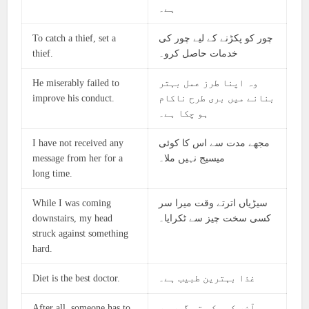
ہے۔
To catch a thief, set a
چور کو پکڑنے کے لیے چور کی
thief.
خدمات حاصل کرو۔
He miserably failed to
وہ اپنا طرز عمل بہتر
improve his conduct.
بنانے میں بری طرح ناکام
ہو چکا ہے۔
I have not received any
مجھے مدت سے اس کا کوئی
message from her for a
میسیج نہیں ملا۔
long time.
While I was coming
سیڑیاں اترتے وقت میرا سر
downstairs, my head
کسی سخت چیز سے ٹکرایا۔
struck against something
hard.
Diet is the best doctor.
غذا بہترین طبیب ہے۔
After all, someone has to
آخر کسی کو تو گھر پر