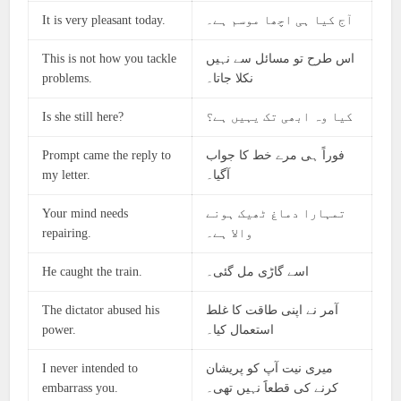
It is very pleasant today.
آج کیا ہی اچھا موسم ہے۔
This is not how you tackle
اس طرح تو مسائل سے نہیں
problems.
نکلا جاتا۔
Is she still here?
کیا وہ ابھی تک یہیں ہے؟
Prompt came the reply to
فوراً ہی مرے خط کا جواب
my letter.
آگیا۔
Your mind needs
تمہارا دماغ ٹھیک ہونے
repairing.
والا ہے۔
He caught the train.
اسے گاڑی مل گئی۔
The dictator abused his
آمر نے اپنی طاقت کا غلط
power.
استعمال کیا۔
I never intended to
میری نیت آپ کو پریشان
embarrass you.
کرنے کی قطعاََ نہیں تھی۔