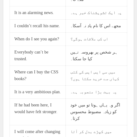
It is an alarming news.
یہ ایک تشویشناک خبر ہے۔
I couldn’t recall his name.
مجھے اس کا نام یاد نہ آسکا۔
When do I see you again?
اب کب ملاقات ہوگی؟
Everybody can’t be
ہر شخص پر بھروسہ نہیں
trusted.
کیا جا سکتا۔
Where can I buy the CSS
میں سی ایس ایس کی کتب
books?
کہاں سے خرید سکتا ہوں؟
It is a very ambitious plan.
یہ بہت بڑا منصوبہ ہے۔
If he had been here, I
اگر وہ یہاں ہوتا تو میں خود
would have felt stronger.
کو زیادہ مضبوط محسوس
کرتا۔
I will come after changing
میں کپڑے بدل کر آتا