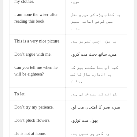
my clothes.
ہوں۔
I am none the wiser after
یہ کتاب پڑھ کر میری عقل
reading this book.
میں کوئی اضافہ نہیں
ہوا۔
This is a very nice picture.
یہ بڑی اچھی تصویر ہے۔
Don’t argue with me.
میرے ساتھ بحث مت کرو۔
Can you tell me when he
کیا آپ بتا سکتے ہیں کہ
will be eighteen?
وہ اٹھارہ سال کا کب
ہوگا؟
To let.
کرائے کے لیے خالی ہے۔
Don’t try my patience.
میرے صبر کا امتحان مت لو۔
Don’t pluck flowers.
پھول مت توڑو۔
He is not at home.
وہ گھر پر نہیں ہے۔