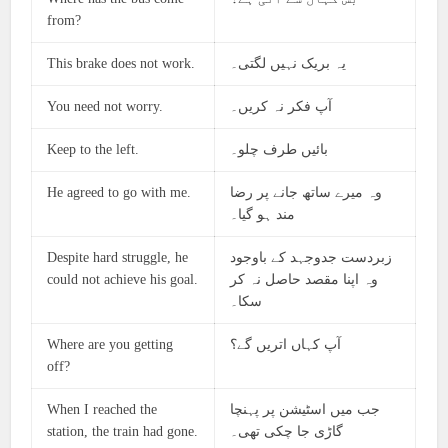
from?
This brake does not work.
یہ بریک نہیں لگتی۔
You need not worry.
آپ فکر نہ کریں۔
Keep to the left.
بائیں طرف چلو۔
He agreed to go with me.
وہ میرے ساتھ جانے پر رضا
مند ہو گیا۔
Despite hard struggle, he
زبردست جدوجہد کے باوجود
could not achieve his goal.
وہ اپنا مقصد حاصل نہ کر
سکا۔
Where are you getting
آپ کہاں اتریں گے؟
off?
When I reached the
جب میں اسٹیشن پر پہنچا
station, the train had gone.
گاڑی جا چکی تھی۔