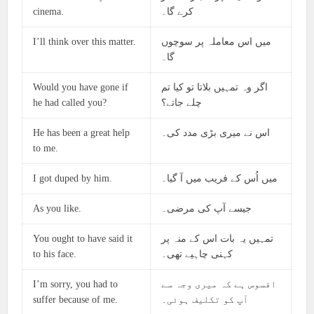
cinema.
کرے گا۔
I’ll think over this matter.
میں اس معاملہ پر سوچوں
گا۔
Would you have gone if
اگر وہ تمہیں بلاتا تو کیا تم
he had called you?
چلے جاتے؟
He has been a great help
اس نے میری بڑی مدد کی۔
to me.
I got duped by him.
میں اُس کے فریب میں آ گیا۔
As you like.
جیسے آپ کی مرضی۔
You ought to have said it
تمہیں یہ بات اس کے منہ پر
to his face.
کہنی چاہیے تھی۔
I’m sorry, you had to
افسوس ہے کہ میری وجہ سے
suffer because of me.
آپ کو تکلیف ہوئی۔