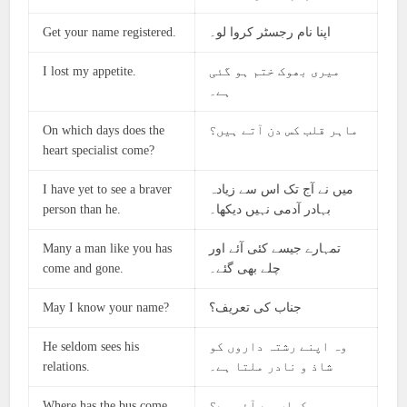
Get your name registered.
اپنا نام رجسٹر کروا لو۔
I lost my appetite.
میری بھوک ختم ہو گئی
ہے۔
On which days does the
ماہر قلب کس دن آتے ہیں؟
heart specialist come?
I have yet to see a braver
میں نے آج تک اس سے زیادہ
person than he.
بہادر آدمی نہیں دیکھا۔
Many a man like you has
تمہارے جیسے کئی آئے اور
come and gone.
چلے بھی گئے۔
May I know your name?
جناب کی تعریف؟
He seldom sees his
وہ اپنے رشتہ داروں کو
relations.
شاذ و نادر ملتا ہے۔
Where has the bus come
بس کہاں سے آئی ہے؟