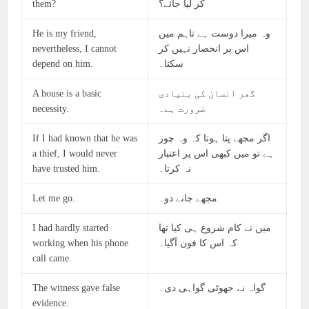
them?
کر لیا جائے؟
He is my friend,
وہ میرا دوست ہے تاہم میں
nevertheless, I cannot
اس پر انحصار نہیں کر
depend on him.
سکتا۔
A house is a basic
گھر انسان کی بنیادی
necessity.
ضرورت ہے۔
If I had known that he was
اگر مجھے پتا ہوتا کہ وہ چور
a thief, I would never
ہے تو میں کبھی اس پر اعتبار
have trusted him.
نہ کرتا۔
Let me go.
مجھے جانے دو۔
I had hardly started
میں نے کام شروع ہی کیا تھا
working when his phone
کہ اس کا فون آگیا۔
call came.
The witness gave false
گواہ نے جھوٹی گواہی دی۔
evidence.