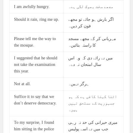
I am awfully hungry.
مجھے سخت بھوک لگی ہے۔
Should it rain, ring me up.
اگر بارش ہو جائے تو مجھے
فون کر دیں۔
Please tell me the way to
مہربانی کر کے مجھے مسجد
the mosque.
کا راستہ بتائیں۔
I suggested that he should
میں نے رائے دی کہ وہ اس
not take the examination
سال امتحان نہ دے۔
this year.
Not at all.
ہرگز نہیں۔
Suffice it to say that we
اتنا کہنا کافی ہے کہ ہم
don’t deserve democracy.
جمہوریت کے مستحق نہیں
ہیں۔
To my surprise, I found
میری حیرانی کی حد نہ رہی
him sitting in the police
جب میں نے اسے پولیس