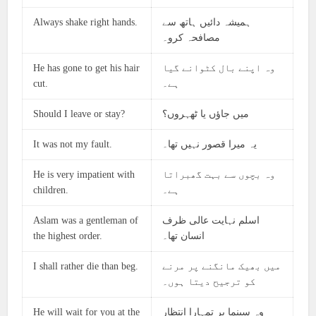
Always shake right hands.
ہمیشہ دائیں ہاتھ سے
مصافحہ کرو۔
He has gone to get his hair
وہ اپنے بال کٹوانے گیا
cut.
ہے۔
Should I leave or stay?
میں جاؤں یا ٹھہروں؟
It was not my fault.
یہ میرا قصور نہیں تھا۔
He is very impatient with
وہ بچوں سے بہت گھبراتا
children.
ہے۔
Aslam was a gentleman of
اسلم نہایت عالی ظرف
the highest order.
انسان تھا۔
I shall rather die than beg.
میں بھیک مانگنے پر مرنے
کو ترجیح دیتا ہوں۔
He will wait for you at the
وہ سینما پر تمہارا انتظار