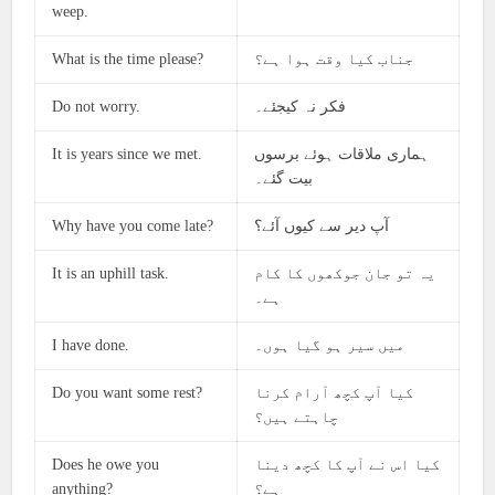
weep.
What is the time please?
جناب کیا وقت ہوا ہے؟
Do not worry.
فکر نہ کیجئے۔
It is years since we met.
ہماری ملاقات ہوئے برسوں
بیت گئے۔
Why have you come late?
آپ دیر سے کیوں آئے؟
It is an uphill task.
یہ تو جان جوکھوں کا کام
ہے۔
I have done.
میں سیر ہو گیا ہوں۔
Do you want some rest?
کیا آپ کچھ آرام کرنا
چاہتے ہیں؟
Does he owe you
کیا اس نے آپ کا کچھ دینا
anything?
ہے؟