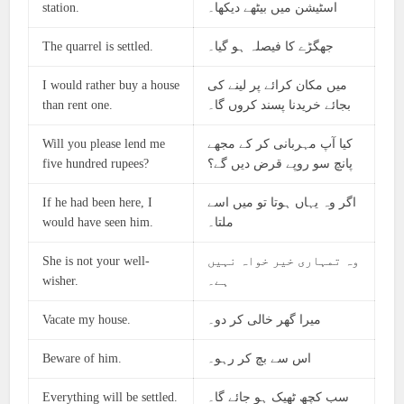
station.
اسٹیشن میں بیٹھے دیکھا۔
The quarrel is settled.
جھگڑے کا فیصلہ ہو گیا۔
I would rather buy a house
میں مکان کرائے پر لینے کی
than rent one.
بجائے خریدنا پسند کروں گا۔
Will you please lend me
کیا آپ مہربانی کر کے مجھے
five hundred rupees?
پانچ سو روپے قرض دیں گے؟
If he had been here, I
اگر وہ یہاں ہوتا تو میں اسے
would have seen him.
ملتا۔
She is not your well-
وہ تمہاری خیر خواہ نہیں
wisher.
ہے۔
Vacate my house.
میرا گھر خالی کر دو۔
Beware of him.
اس سے بچ کر رہو۔
Everything will be settled.
سب کچھ ٹھیک ہو جائے گا۔