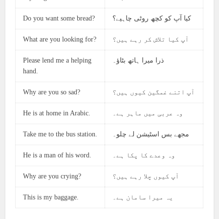
Do you want some bread?
کیا آپ کو کچھ روٹی چاہیے؟
What are you looking for?
آپ کیا تلاش کر رہے ہیں؟
Please lend me a helping
ذرا میرا ہاتھ بٹاؤ۔
hand.
Why are you so sad?
آپ اتنے غمگین کیوں ہیں؟
He is at home in Arabic.
وہ عربی میں ماہر ہے۔
Take me to the bus station.
مجھے بس اسٹیشن لے چلو۔
He is a man of his word.
وہ وعدے کا پکا ہے۔
Why are you crying?
آپ کیوں چلا رہے ہیں؟
This is my baggage.
یہ میرا سامان ہے۔